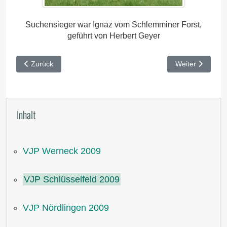
Suchensieger war Ignaz vom Schlemminer Forst,
geführt von Herbert Geyer
Vorheriger Beitrag: VJP Werneck 2009
Nächster Beitra
Zurück
Weiter
Inhalt
VJP Werneck 2009
VJP Schlüsselfeld 2009
VJP Nördlingen 2009