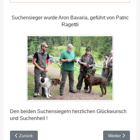
Suchensieger wurde Aron Bavaria, geführt von Patric
Ragettli
Den beiden Suchensiegern herzlichen Glückwunsch
und Suchenheil !
Vorheriger Beitrag: VGP Ebrach 2013
Nächster Beitr
Zurück
Weiter