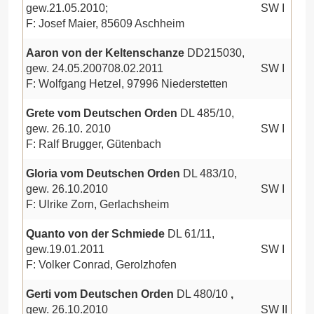
gew.21.05.2010;
SW I
F: Josef Maier, 85609 Aschheim
Aaron von der Keltenschanze
DD215030,
gew. 24.05.200708.02.2011
SW I
F: Wolfgang Hetzel, 97996 Niederstetten
Grete vom Deutschen Orden
DL 485/10,
gew. 26.10. 2010
SW I
F: Ralf Brugger, Gütenbach
Gloria vom Deutschen Orden
DL 483/10,
gew. 26.10.2010
SW I
F: Ulrike Zorn, Gerlachsheim
Quanto von der Schmiede
DL 61/11,
gew.19.01.2011
SW I
F: Volker Conrad, Gerolzhofen
Gerti vom Deutschen Orden
DL 480/10
,
gew. 26.10.2010
SW II