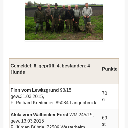
Gemeldet: 6, geprüft: 4, bestanden: 4
Punkte
Hunde
Finn vom Lewitzgrund
93/15,
70
gew.31.03.2015,
sil
F: Richard Kreitmeier, 85084 Langenbruck
Akila vom Walbecker Forst
WM 245/15,
69
gew. 13.03.2015
st
F: Jürgen Bührle, 72589 Westerheim