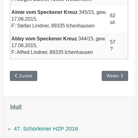
Aimie vom Speckener Kreuz
345/15, gew.
62
17.06.2015,
sil
F: Stefan Lindner, 89335 Ichenhausen
Abby vom Speckener Kreuz
344/15, gew.
57
17.06.2015,
?
F: Alfred Lindner, 89335 Ichenhausen
Vorheriger Beitrag: VJP Werneck 2016
Nächster Beitra
Zurück
Weiter
Inhalt
47. Schorlemer HZP 2016