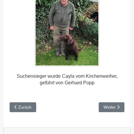
Suchensieger wurde Cayla vom Kirchenweiher,
geführt von Gerhard Popp
Vorheriger Beitrag: HZP Werneck 2017
Nächster Beitr
Zurück
Weiter