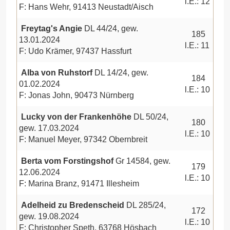
l.E.: 12
F: Hans Wehr, 91413 Neustadt/Aisch
Freytag's Angie
DL 44/24, gew.
185
13.01.2024
l.E.: 11
F: Udo Krämer, 97437 Hassfurt
Alba von Ruhstorf
DL 14/24, gew.
184
01.02.2024
l.E.: 10
F: Jonas John, 90473 Nürnberg
Lucky von der Frankenhöhe
DL 50/24,
180
gew. 17.03.2024
l.E.: 10
F: Manuel Meyer, 97342 Obernbreit
Berta vom Forstingshof
Gr 14584, gew.
179
12.06.2024
l.E.: 10
F: Marina Branz, 91471 Illesheim
Adelheid zu Bredenscheid
DL 285/24,
172
gew. 19.08.2024
l.E.: 10
F: Christopher Speth, 63768 Hösbach