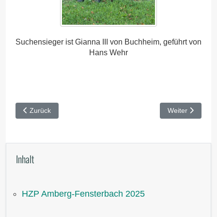
Suchensieger ist Gianna III von Buchheim, geführt von
Hans Wehr
Vorheriger Beitrag: HZP Nördlingen 2025
Nächster Beitr
Zurück
Weiter
Inhalt
HZP Amberg-Fensterbach 2025