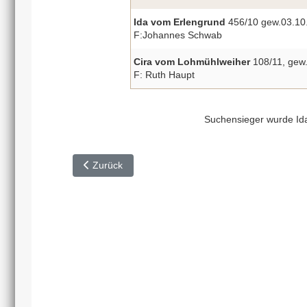
Ida vom Erlengrund
456/10 gew.03.10
F:Johannes Schwab
Cira vom Lohmühlweiher
108/11, gew
F: Ruth Haupt
Suchensieger wurde Id
Vorheriger Beitrag: HZP Kulmbach 2012
Zurück