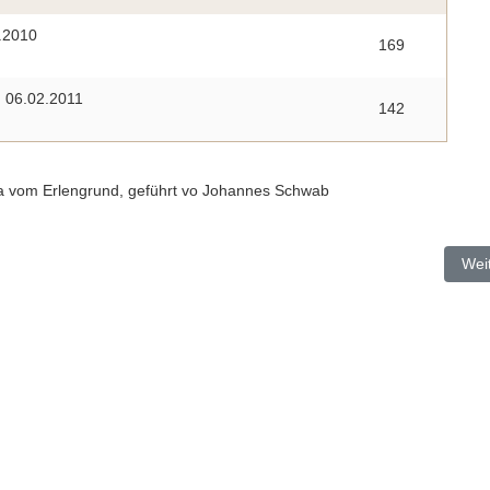
.2010
169
. 06.02.2011
142
a vom Erlengrund, geführt vo Johannes Schwab
Näc
Wei