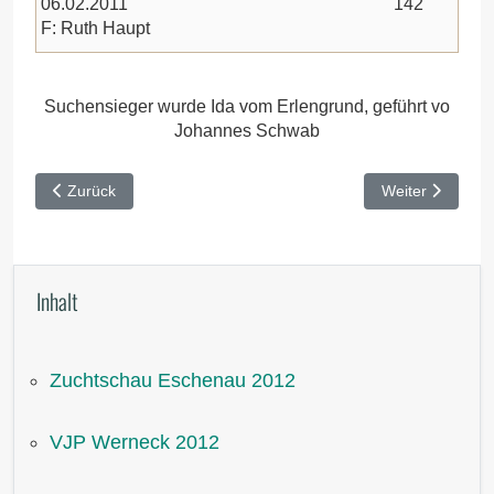
06.02.2011
142
F: Ruth Haupt
Suchensieger wurde Ida vom Erlengrund, geführt vo
Johannes Schwab
Vorheriger Beitrag: HZP Kulmbach 2012
Nächster Beitr
Zurück
Weiter
Inhalt
Zuchtschau Eschenau 2012
VJP Werneck 2012