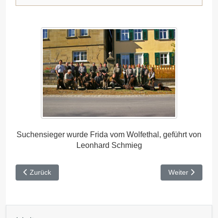
Suchensieger wurde Frida vom Wolfethal, geführt von
Leonhard Schmieg
Vorheriger Beitrag: VJP Kulmbach 2011
Nächster Beitra
Zurück
Weiter