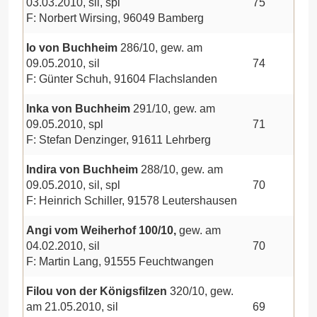
03.03.2010, sil, spl
75
F: Norbert Wirsing, 96049 Bamberg
Io von Buchheim
286/10, gew. am
09.05.2010, sil
74
F: Günter Schuh, 91604 Flachslanden
Inka von Buchheim
291/10, gew. am
09.05.2010, spl
71
F: Stefan Denzinger, 91611 Lehrberg
Indira von Buchheim
288/10, gew. am
09.05.2010, sil, spl
70
F: Heinrich Schiller, 91578 Leutershausen
Angi vom Weiherhof
100/10,
gew. am
04.02.2010, sil
70
F: Martin Lang, 91555 Feuchtwangen
Filou von der Königsfilzen
320/10, gew.
am 21.05.2010, sil
69