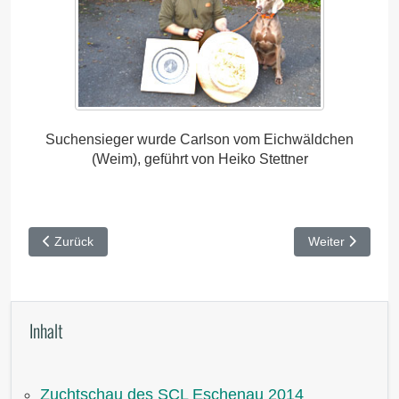
Suchensieger wurde Carlson vom Eichwäldchen
(Weim), geführt von Heiko Stettner
Vorheriger Beitrag: VJP Buchheim 2014
Nächster Beitr
Zurück
Weiter
Inhalt
Zuchtschau des SCL Eschenau 2014