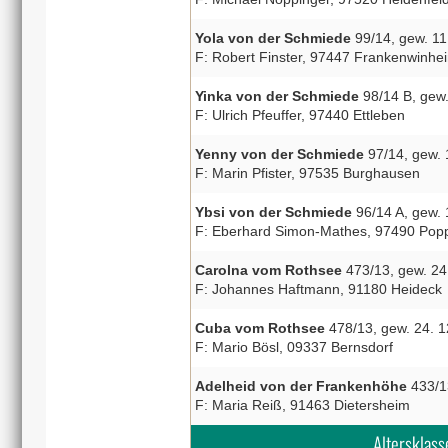
Yola von der Schmiede
99/14, gew. 11
F: Robert Finster, 97447 Frankenwinhe
Yinka von der Schmiede
98/14 B, gew.
F: Ulrich Pfeuffer, 97440 Ettleben
Yenny von der Schmiede
97/14, gew. 
F: Marin Pfister, 97535 Burghausen
Ybsi von der Schmiede
96/14 A, gew. 
F: Eberhard Simon-Mathes, 97490 Po
Carolna vom Rothsee
473/13, gew. 24
F: Johannes Haftmann, 91180 Heideck
Cuba vom Rothsee
478/13, gew. 24. 
F: Mario Bösl, 09337 Bernsdorf
Adelheid von der Frankenhöhe
433/1
F: Maria Reiß, 91463 Dietersheim
Altersklass