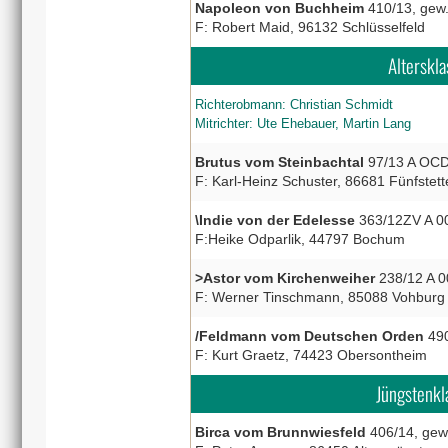
Napoleon von Buchheim
410/13, gew.
F: Robert Maid, 96132 Schlüsselfeld
Alterskl
Richterobmann: Christian Schmidt
Mitrichter: Ute Ehebauer, Martin Lang
Brutus vom Steinbachtal
97/13 A OCD-
F: Karl-Heinz Schuster, 86681 Fünfstett
\Indie von der Edelesse
363/12ZV A 0
F:Heike Odparlik, 44797 Bochum
>Astor vom Kirchenweiher
238/12 A 0
F: Werner Tinschmann, 85088 Vohburg
/Feldmann vom Deutschen Orden
490
F: Kurt Graetz, 74423 Obersontheim
Jüngstenkl
Birca vom Brunnwiesfeld
406/14, gew.