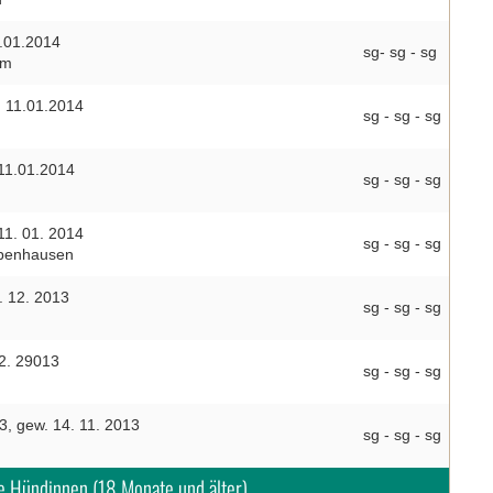
.01.2014
sg- sg - sg
im
 11.01.2014
sg - sg - sg
11.01.2014
sg - sg - sg
11. 01. 2014
sg - sg - sg
ppenhausen
. 12. 2013
sg - sg - sg
12. 29013
sg - sg - sg
3, gew. 14. 11. 2013
sg - sg - sg
e Hündinnen (18 Monate und älter)