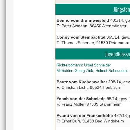
Jüngsten
Benno vom Brunnwiesfeld
401/14, ge
F: Peter Axmann, 86450 Altenmünster
Conny vom Steinbachtal
365/14, gew.
F: Thomas Scherzer, 91580 Petersaura
Jugendklasse
Richterobmann: Ursel Schneider
Mitrichter: Georg Zink, Helmut Scheuerlein
Bautz vom Kirchenweiher 2
08/14, ge
F: Christian Licht, 96524 Heubisch
Yosch von der Schmiede
95/14, gew. 
F: Franz Moller, 97509 Stammheim
Avanti von der Frankenhöhe
432/13, 
F: Ernst Dürr, 91438 Bad Windsheim