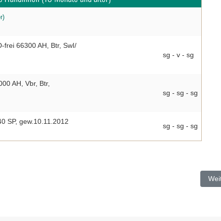
r)
frei 66300 AH, Btr, SwI/
sg - v - sg
00 AH, Vbr, Btr,
sg - sg - sg
40 SP, gew.10.11.2012
sg - sg - sg
Näc
Wei