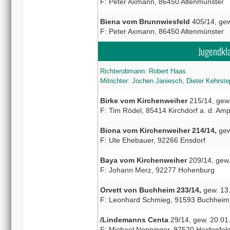
F: Peter Axmann, 86450 Altenmünster
Biena vom Brunnwiesfeld
405/14, gew
F: Peter Axmann, 86450 Altenmünster
Jugendkl
Richterobmann: Robert Haas
Mitrichter: Jochen Janiesch, Dieter Kehrst
Birke vom Kirchenweiher
215/14, gew
F: Tim Rödel, 85414 Kirchdorf a. d. Am
Biona vom Kirchenweiher 214/14,
gew
F: Ute Ehebauer, 92266 Ensdorf
Baya vom Kirchenweiher
209/14, gew
F: Johann Merz, 92277 Hohenburg
Orvett von Buchheim 233/14,
gew. 13.
F: Leonhard Schmieg, 91593 Buchheim
/Lindemanns Centa
29/14, gew. 20.01
F: Michael Noppinger, 97520 Heidenfel