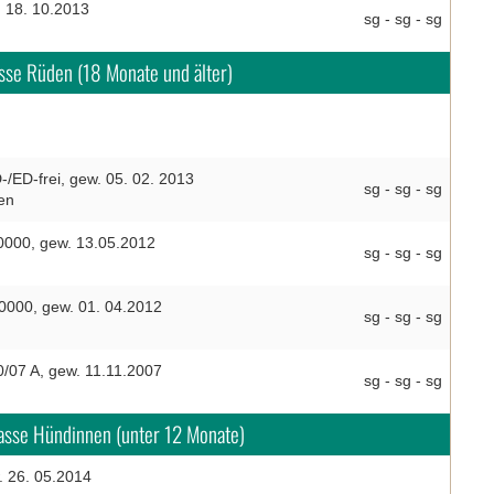
 18. 10.2013
sg - sg - sg
asse Rüden (18 Monate und älter)
/ED-frei, gew. 05. 02. 2013
sg - sg - sg
en
0000, gew. 13.05.2012
sg - sg - sg
0000, gew. 01. 04.2012
sg - sg - sg
/07 A, gew. 11.11.2007
sg - sg - sg
asse Hündinnen (unter 12 Monate)
 26. 05.2014