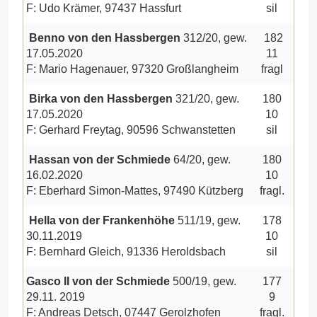
F: Udo Krämer, 97437 Hassfurt
sil
Benno von den Hassbergen
312/20, gew.
182
17.05.2020
11
F: Mario Hagenauer, 97320 Großlangheim
fragl
Birka von den Hassbergen
321/20, gew.
180
17.05.2020
10
F: Gerhard Freytag, 90596 Schwanstetten
sil
Hassan von der Schmiede
64/20, gew.
180
16.02.2020
10
F: Eberhard Simon-Mattes, 97490 Kützberg
fragl.
Hella von der Frankenhöhe
511/19, gew.
178
30.11.2019
10
F: Bernhard Gleich, 91336 Heroldsbach
sil
Gasco II von der Schmiede
500/19, gew.
177
29.11. 2019
9
F: Andreas Detsch, 07447 Gerolzhofen
fragl.