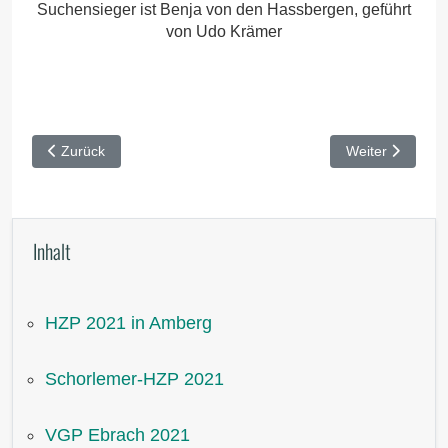
Suchensieger ist Benja von den Hassbergen, geführt
von Udo Krämer
Vorheriger Beitrag: VGP Ebrach 2021
Nächster Beitra
Zurück
Weiter
Inhalt
HZP 2021 in Amberg
Schorlemer-HZP 2021
VGP Ebrach 2021