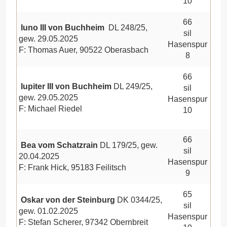
10
66
Iuno III von Buchheim
DL 248/25,
sil
gew. 29.05.2025
Hasenspur
F: Thomas Auer, 90522 Oberasbach
8
66
Iupiter III von Buchheim
DL 249/25,
sil
gew. 29.05.2025
Hasenspur
F: Michael Riedel
10
66
Bea vom Schatzrain
DL 179/25, gew.
sil
20.04.2025
Hasenspur
F: Frank Hick, 95183 Feilitsch
9
65
Oskar von der Steinburg
DK 0344/25,
sil
gew. 01.02.2025
Hasenspur
F: Stefan Scherer, 97342 Obernbreit