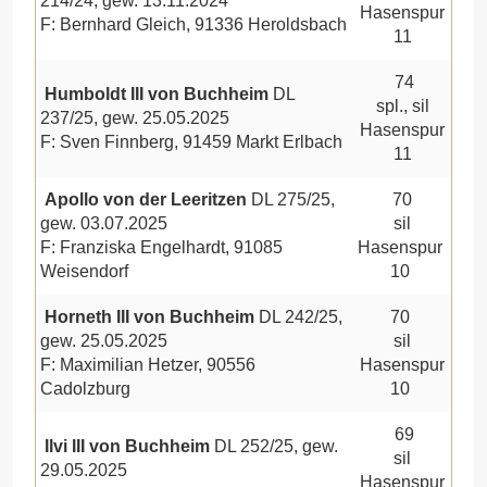
214/24, gew. 13.11.2024
Hasenspur
F: Bernhard Gleich, 91336 Heroldsbach
11
74
Humboldt III von Buchheim
DL
spl., sil
237/25, gew. 25.05.2025
Hasenspur
F: Sven Finnberg, 91459 Markt Erlbach
11
Apollo von der Leeritzen
DL 275/25,
70
gew. 03.07.2025
sil
F: Franziska Engelhardt, 91085
Hasenspur
Weisendorf
10
Horneth III von Buchheim
DL 242/25,
70
gew. 25.05.2025
sil
F: Maximilian Hetzer, 90556
Hasenspur
Cadolzburg
10
69
Ilvi III von Buchheim
DL 252/25, gew.
sil
29.05.2025
Hasenspur