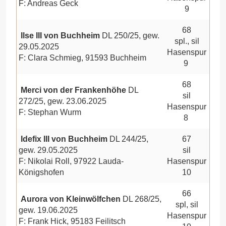
F: Andreas Geck
9
68
Ilse III von Buchheim
DL 250/25, gew.
spl., sil
29.05.2025
Hasenspur
F: Clara Schmieg, 91593 Buchheim
9
68
Merci von der Frankenhöhe
DL
sil
272/25, gew. 23.06.2025
Hasenspur
F: Stephan Wurm
8
Idefix III von Buchheim
DL 244/25,
67
gew. 29.05.2025
sil
F: Nikolai Roll, 97922 Lauda-
Hasenspur
Königshofen
10
66
Aurora von Kleinwölfchen
DL 268/25,
spl, sil
gew. 19.06.2025
Hasenspur
F: Frank Hick, 95183 Feilitsch