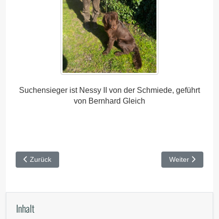
Suchensieger ist Nessy II von der Schmiede, geführt
von Bernhard Gleich
Vorheriger Beitrag: VJP Werneck 2026
Nächster Beitra
Zurück
Weiter
Inhalt