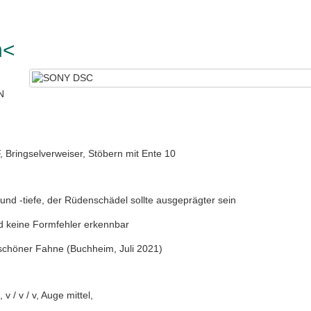
n<
N
 Bringselverweiser, Stöbern mit Ente 10
 und -tiefe, der Rüdenschädel sollte ausgeprägter sein
nd keine Formfehler erkennbar
schöner Fahne (Buchheim, Juli 2021)
 v / v / v, Auge mittel,