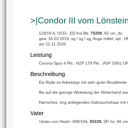
>|Condor III vom Lönstei
124/19 A, OCD-, ED-frei Btr,
75209
, 65 cm, ds,
gew. 16.03.2019, sg / sg / sg, Auge mittel, spl., H
am 12.11.2020
Leistung
Corona-Spur 4 Pkt., HZP 179 Pkt., VGP 338/1 ÜF,
Beschreibung
Ein Rüde im Arbeitstyp mit sehr guter Brustbreite
Bis auf die geringe Winkelung der Hinterhand si
Harrsches, eng anliegendes Gebrauchshaar mit 
Vater
/Jesko von Heek> 408/10A,
65228,
SP, hs, 66 cm,