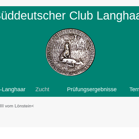
üddeutscher Club Langha
-Langhaar
Zucht
Prüfungsergebnisse
Ter
III vom Lönstein˂