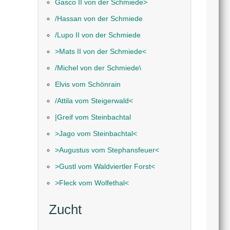
Gasco II von der Schmiede˃
/Hassan von der Schmiede
/Lupo II von der Schmiede
˃Mats II von der Schmiede˂
/Michel von der Schmiede\
Elvis vom Schönrain
/Attila vom Steigerwald˂
|Greif vom Steinbachtal
˃Jago vom Steinbachtal˂
˃Augustus vom Stephansfeuer˂
˃Gustl vom Waldviertler Forst˂
˃Fleck vom Wolfethal˂
Zucht