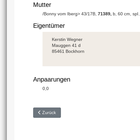
Mutter
/Bonny vom Iberg> 43/17B,
71389,
b, 60 cm, spl.,
Eigentümer
Kerstin Wegner
Mauggen 41 d
85461 Bockhorn
Anpaarungen
0,0
Vorheriger Beitrag: ˃|Lindemann's Ernie˂
Zurück