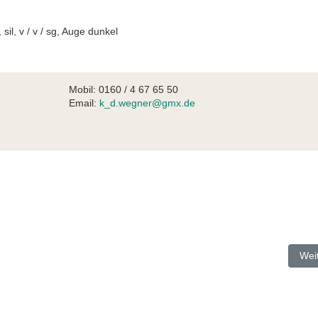
 sil, v / v / sg, Auge dunkel
Mobil: 0160 / 4 67 65 50
Email:
k_d.wegner@gmx.de
Näc
Wei