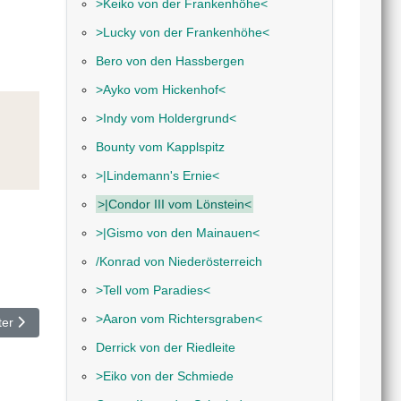
˃Keiko von der Frankenhöhe˂
˃Lucky von der Frankenhöhe˂
Bero von den Hassbergen
˃Ayko vom Hickenhof˂
˃Indy vom Holdergrund˂
Bounty vom Kapplspitz
˃|Lindemann's Ernie˂
˃|Condor III vom Lönstein˂
˃|Gismo von den Mainauen˂
/Konrad von Niederösterreich
˃Tell vom Paradies˂
˃Aaron vom Richtersgraben˂
hster Beitrag: ˃|Gismo von den Mainauen˂
ter
Derrick von der Riedleite
˃Eiko von der Schmiede